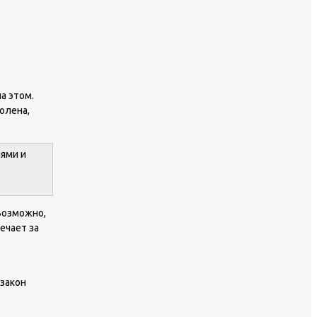
а этом.
олена,
ями и
Возможно,
ечает за
 закон