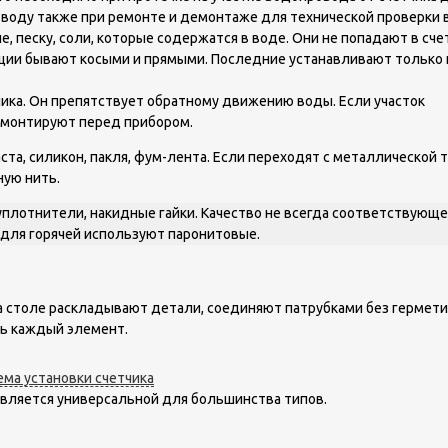
воду также при ремонте и демонтаже для технической проверки 
, песку, соли, которые содержатся в воде. Они не попадают в счет
кции бывают косыми и прямыми. Последние устанавливают только 
чика. Он препятствует обратному движению воды. Если участок
н монтируют перед прибором.
та, силикон, пакля, фум-лента. Если переходят с металлической 
ую нить.
плотнители, накидные гайки. Качество не всегда соответствующе
для горячей используют паронитовые.
 На столе раскладывают детали, соединяют патрубками без герме
ть каждый элемент.
вляется универсальной для большинства типов.