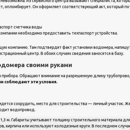
 невозможна. Из сервисного центра вызывают специалиста, котор
ет, опломбирует. Он оформляет соответствующий акт, который по
компании необходимо предоставить техпаспорт устройства.
щую компанию. Там подтвердят факт установки водомера, напишут
трационный центр. В обоих случаях сведения заносятся в базу.
одомера своими руками
м прибора. Обращают внимание на разрешенную длину трубопрово
ли соблюдают эти условия.
придется соорудить, место для строительства — личный участок. 
ходит водопровод.
у 1,3 м. Габариты учитывают толщину строительного материала дл
ков, кирпича или используют колодезные круги. В последнем случа