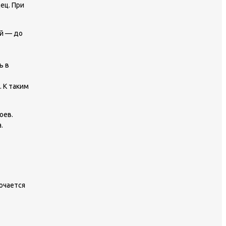
ец. При
ой — до
ь в
 К таким
оев.
.
ючается