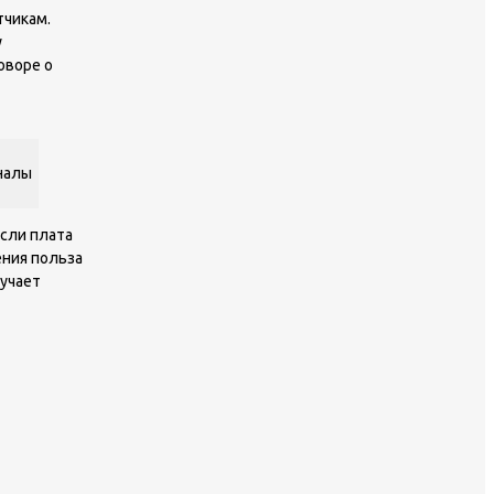
тчикам.
у
оворе о
налы
Если плата
ения польза
лучает