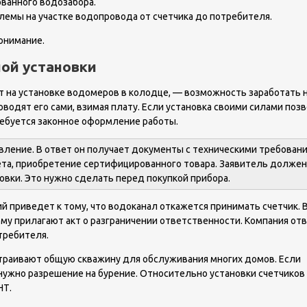
ванного водозабора.
лемы на участке водопровода от счетчика до потребителя.
онимание.
ой установки
т на установке водомеров в колодце, — возможность заработать н
одят его сами, взимая плату. Если установка своими силами позв
ребуется законное оформление работы.
ление. В ответ он получает документы с техническими требовани
ета, приобретение сертифицированного товара. Заявитель должен
овки. Это нужно сделать перед покупкой прибора.
й приведет к тому, что водоканал откажется принимать счетчик. 
му прилагают акт о разграничении ответственности. Компания отв
отребителя.
траивают общую скважину для обслуживания многих домов. Если
нужно разрешение на бурение. Относительно установки счетчиков
НТ.