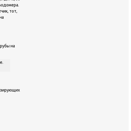
водомера.
чик, тот,
на
трубы на
е.
тизирующих