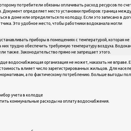
которому потребители обязаны оплачивать расход ресурсов по сче
я. Документ определяет место установки приборов: граница межд
ся в доме или определяться по колодцу. Если это записано в дог
чика. Это удобное место, чтобы работники водоканала могли
станавливать приборы в помещениях с температурой, которая не
 в них трудно обеспечить требуемую температуру воздуха. Водока
ели также. Законодательство прямо не запрещает этого.
одце водоснабжающая организация не может, наказать не вправе. 
 стоимость влияет число зарегистрированных жильцов. Для насел
по нормативам, а по фактическому потреблению. Больше выгоды по
тить коммунальные расходы на оплату водоснабжения.
.