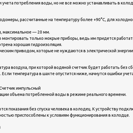
 учета потребления воды, но не все можно устанавливать в колод
одомеры, рассчитанные на температуру более +90°С, для холодн
, максимальное — 20 мм.
о монтировать только мокрые приборы, ведь им придется работат
отрена хорошая гидроизоляция.
ческим приводом, которые не нуждаются в электрической энергии.
ура воздуха, при которой водяной счетчик будет работать без сб
 Если температура в шахте опустится ниже, начнутся ошибки учета
ации объема потребленной воды в режиме реального времени.
тся показания без спуска человека в колодец. К устройству подкл
ностью приспособлены к условиям функционирования в колодце.
а