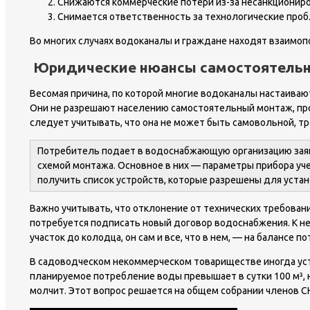
Снижаются коммерческие потери из-за несанкциониро
Снимается ответственность за технологические проб
Во многих случаях водоканалы и граждане находят взаимоп
Юридические нюансы самостоятельн
Весомая причина, по которой многие водоканалы настаиваю
Они не разрешают населению самостоятельный монтаж, пров
следует учитывать, что она не может быть самовольной, т
Потребитель подает в водоснабжающую организацию заяв
схемой монтажа. Основное в них — параметры прибора уч
получить список устройств, которые разрешены для устан
Важно учитывать, что отклонение от технических требовани
потребуется подписать новый договор водоснабжения. К не
участок до колодца, он сам и все, что в нем, — на балансе п
В садоводческом некоммерческом товариществе иногда ус
планируемое потребление воды превышает в сутки 100 м³, 
молчит. Этот вопрос решается на общем собрании членов С