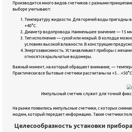
Производится много видов счетчиков с разными принципами
выборе учитывают:
Температуру жидкости. Для горячей воды пригодны в
+40°С.
Диаметр водопровода. Наименьшее значение — 15 мм
Тип исполнения — сухой или мокрый. В колодце можн
условиях высокой влажности. В конструкции предусм
Энергозависимость. Устанавливают приборы с механи
относятся крыльчатые водомеры.
Важный момент, на который обращают внимание, — температ
Практически все бытовые счетчики рассчитаны на +5…+50°С.
Импульсный счетчик служит для точной фикс
На рынке появились импульсные счетчики, с которых снимаю
модем, который передает информацию. Такие счетчики пол
Целесообразность установки прибор