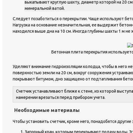
выкапывают круглую шахту, диаметр которой на 20 с
минеральной ватой.
Следует позаботиться о перекрытии. Чаще используют бет
Нагрузка на основание незначительная, ее выдержит бетонн
находился выше дна на 10 см. Иногда глубины шахты 1 м не 
Бетонная плита перекрытия использует
Уделяют внимание гидроизоляции колодца, чтобы в него не
поверхностью земли на 20 см, вокруг сооружения устраива
покрывают битумом, дно защищено от подтапливания бето
Счетчик устанавливают ближе к стене, из которой выступа
намерении врезаться перед прибором учета.
Необходимые материалы
Чтобы установить счетчик, кроме него, понадобятся другие
Запорный кран, которым перекрывают подачу воды. Эт