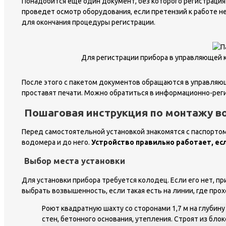
Понадобится еще один документ, без которого регистрация
проведет осмотр оборудования, если претензий к работе н
для окончания процедуры регистрации.
Для регистрации прибора в управляющей 
После этого с пакетом документов обращаются в управляю
проставят печати. Можно обратиться в информационно-регис
Пошаговая инструкция по монтажу в
Перед самостоятельной установкой знакомятся с паспорто
водомера и до него.
Устройство правильно работает, ес
Выбор места установки
Для установки прибора требуется колодец. Если его нет, 
выбрать возвышенность, если такая есть на линии, где про
Роют квадратную шахту со сторонами 1,7 м на глубин
стен, бетонного основания, утепления. Строят из бло