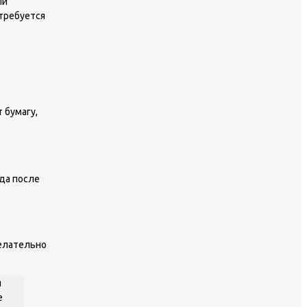
ый
требуется
 бумагу,
да после
Желательно
я
е