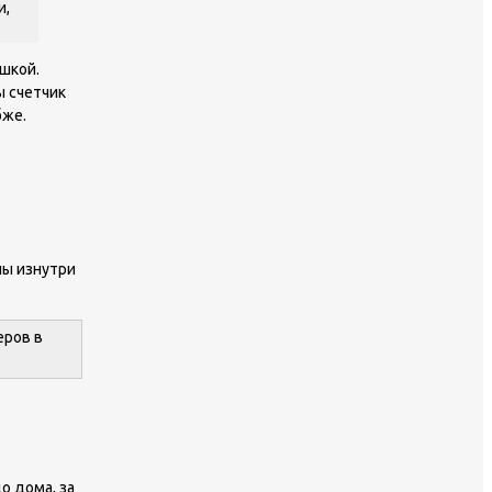
и,
шкой.
ы счетчик
бже.
ны изнутри
еров в
о дома, за