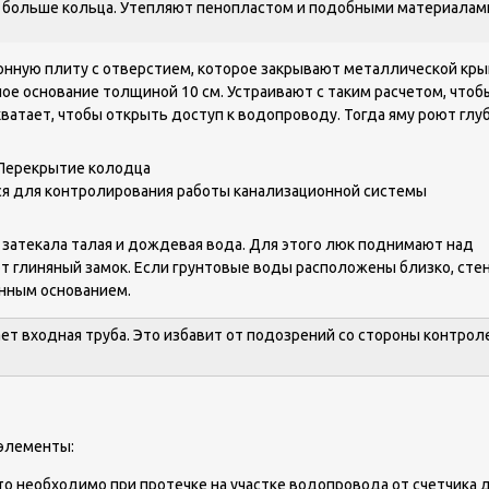
м больше кольца. Утепляют пенопластом и подобными материалам
онную плиту с отверстием, которое закрывают металлической кры
ое основание толщиной 10 см. Устраивают с таким расчетом, чтоб
хватает, чтобы открыть доступ к водопроводу. Тогда яму роют глу
ся для контролирования работы канализационной системы
 затекала талая и дождевая вода. Для этого люк поднимают над
ют глиняный замок. Если грунтовые воды расположены близко, сте
нным основанием.
ет входная труба. Это избавит от подозрений со стороны контрол
 элементы:
о необходимо при протечке на участке водопровода от счетчика д