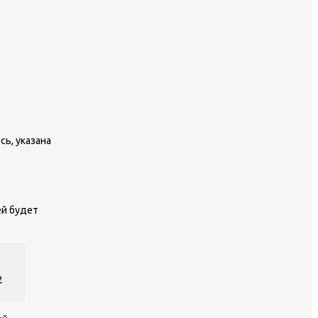
сь, указана
ей будет
2