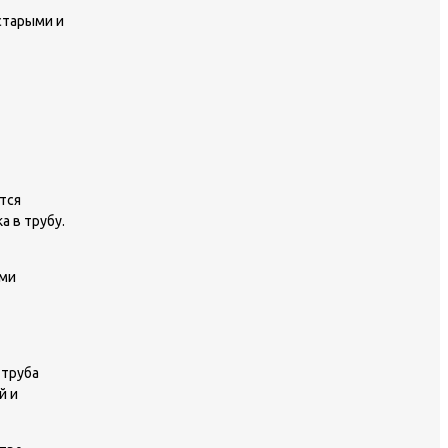
старыми и
тся
 в трубу.
ими
 труба
й и