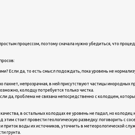
ростым процессом, поэтому сначала нужно убедиться, что процед
просов:
ми? Если да, то есть смысл подождать, пока уровень не нормализ
но пахнет, непрозрачная, в ней присутствуют частицы инородных 
озможно, колодцу потребуется только чистка.
сли да, проблема не связана непосредственно с колодцем, котор
 качества, в остальных колодцах ее уровень не падал, но колодец
ед этим стоит провести геологическую разведку: поговорить с со
 и приток воды их источников, уточнить в метеорологической служ
ти грунта.