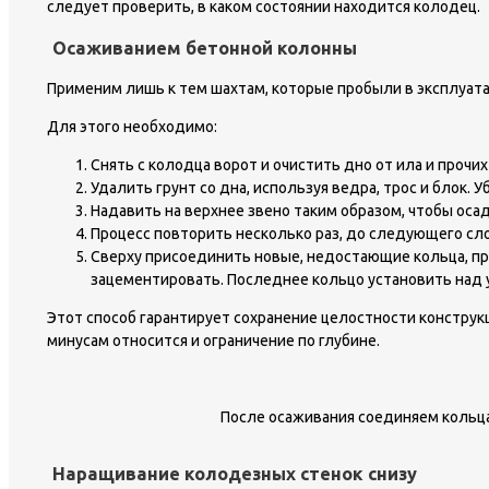
следует проверить, в каком состоянии находится колодец.
Осаживанием бетонной колонны
Применим лишь к тем шахтам, которые пробыли в эксплуатац
Для этого необходимо:
Снять с колодца ворот и очистить дно от ила и прочи
Удалить грунт со дна, используя ведра, трос и блок.
Надавить на верхнее звено таким образом, чтобы оса
Процесс повторить несколько раз, до следующего сло
Сверху присоединить новые, недостающие кольца, при
зацементировать. Последнее кольцо установить над 
Этот способ гарантирует сохранение целостности конструкц
минусам относится и ограничение по глубине.
После осаживания соединяем кольца
Наращивание колодезных стенок снизу