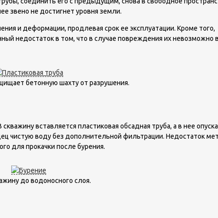
рубы, соединить его с предыдущим, снова в свободное простран
ее звено не достигнет уровня земли.
ения и деформации, продлевая срок ее эксплуатации. Кроме того,
ный недостаток в том, что в случае повреждения их невозможно
щищает бетонную шахту от разрушения.
 скважину вставляется пластиковая обсадная труба, а в нее опуск
дец чистую воду без дополнительной фильтрации. Недостаток мет
го для прокачки после бурения.
ажину до водоносного слоя.