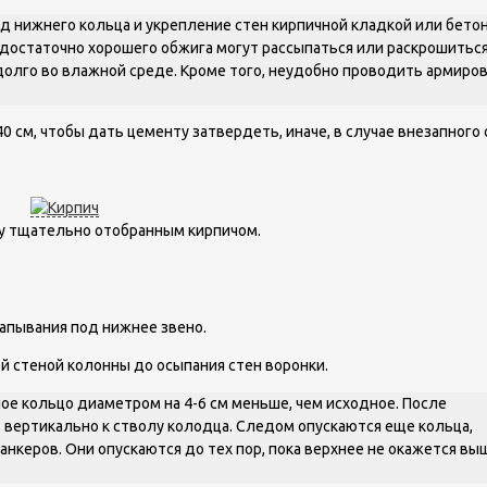
д нижнего кольца и укрепление стен кирпичной кладкой или бето
остаточно хорошего обжига могут рассыпаться или раскрошиться
долго во влажной среде. Кроме того, неудобно проводить армиро
40 см, чтобы дать цементу затвердеть, иначе, в случае внезапного
у тщательно отобранным кирпичом.
апывания под нижнее звено.
й стеной колонны до осыпания стен воронки.
ое кольцо диаметром на 4-6 см меньше, чем исходное. После
 вертикально к стволу колодца. Следом опускаются еще кольца,
нкеров. Они опускаются до тех пор, пока верхнее не окажется вы