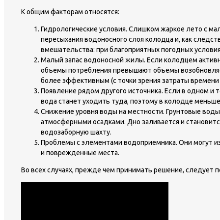
К общим факторам относятся:
Гидрологические условия. Слишком жаркое лето с ма
пересыхания водоносного слоя колодца и, как следст
вмешательства: при благоприятных погодных условия
Малый запас водоносной жилы. Если колодцем активно
объемы потребления превышают объемы возобновляем
более эффективным (с точки зрения затраты времени 
Появление рядом другого источника. Если в одном и
вода станет уходить туда, поэтому в колодце меньше
Снижение уровня воды на местности. Грунтовые воды
атмосферными осадками. Дно заливается и становит
водозаборную шахту.
Проблемы с элементами водоприемника. Они могут и
и поврежденные места.
Во всех случаях, прежде чем принимать решение, следует п