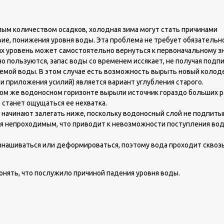
лым количеством осадков, холодная зима могут стать причинами
вие, понижения уровня воды. Эта проблема не требует обязательн
х уровень может самостоятельно вернуться к первоначальному з
 пользуются, запас воды со временем иссякает, не получая подпи
ой воды. В этом случае есть возможность вырыть новый колоде
и приложения усилий) является вариант углубления старого.
 том же водоносном горизонте вырыли источник гораздо больших р
 станет ощущаться ее нехватка.
 начинают залегать ниже, поскольку водоносный слой не подпиты
ся непроходимым, что приводит к невозможности поступления вод
знашиваться или деформироваться, поэтому вода проходит сквоз
онять, что послужило причиной падения уровня воды.