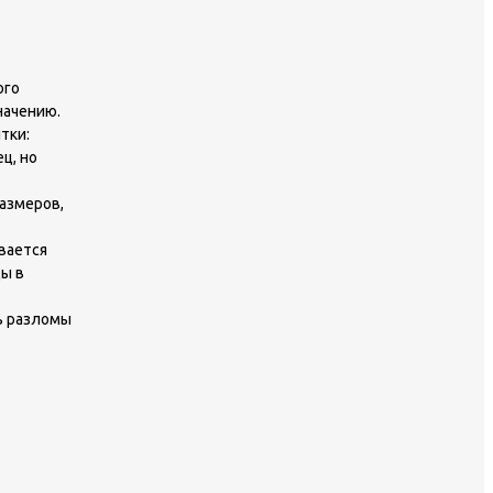
ого
начению.
тки:
ц, но
азмеров,
вается
ы в
ь разломы