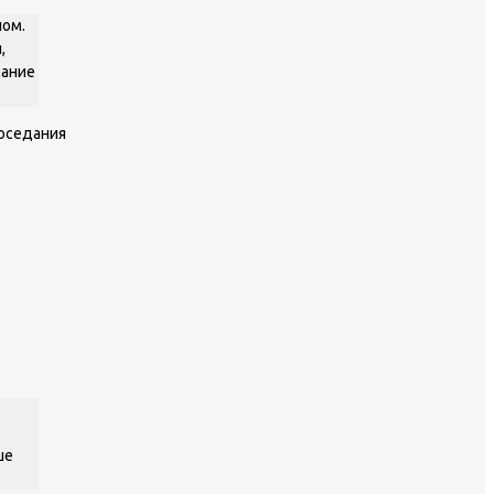
ном.
,
вание
 оседания
ше