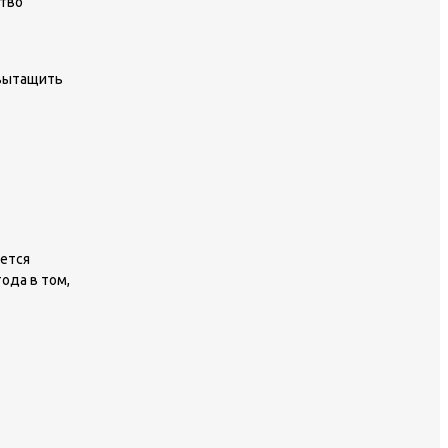
ство
 вытащить
ается
ода в том,