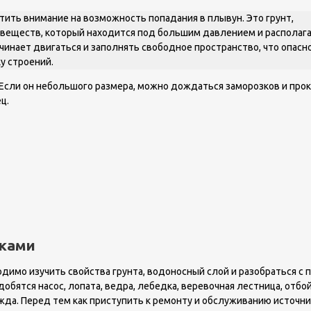
атить внимание на возможность попадания в плывун. Это грунт,
их веществ, который находится под большим давлением и располаг
чинает двигаться и заполнять свободное пространство, что опасн
у строений.
Если он небольшого размера, можно дождаться заморозков и прок
ц.
уками
димо изучить свойства грунта, водоносный слой и разобраться с 
бятся насос, лопата, ведра, лебедка, веревочная лестница, отбо
жда. Перед тем как приступить к ремонту и обслуживанию источни