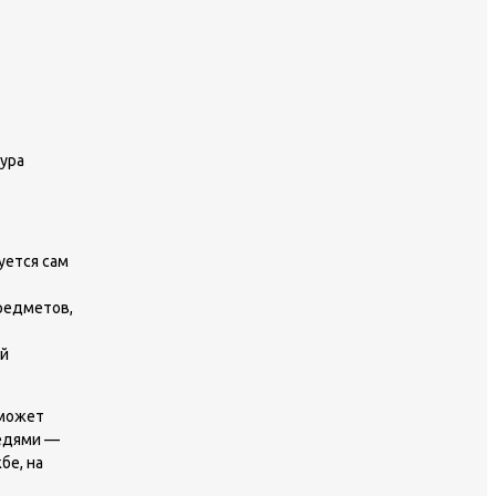
ура
уется сам
предметов,
ый
 может
седями —
бе, на