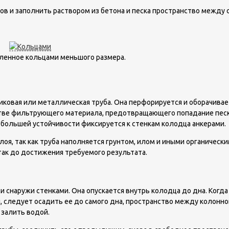
в и заполнить раствором из бетона и песка пространство между 
ленное кольцами меньшого размера.
ковая или металлическая труба. Она перфорируется и оборачивае
стве фильтрующего материала, предотвращающего попадание песка
ля большей устойчивости фиксируется к стенкам колодца анкерами.
оя, так как труба наполняется грунтом, илом и иными органическ
 так до достижения требуемого результата.
 снаружи стенками. Она опускается внутрь колодца до дна. Когда
 следует осадить ее до самого дна, пространство между колонно
 залить водой.