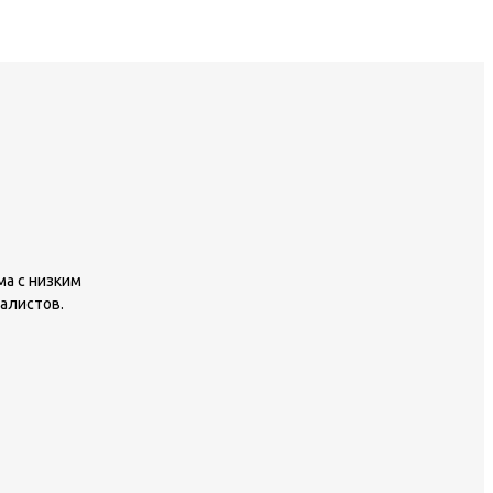
ма с низким
алистов.