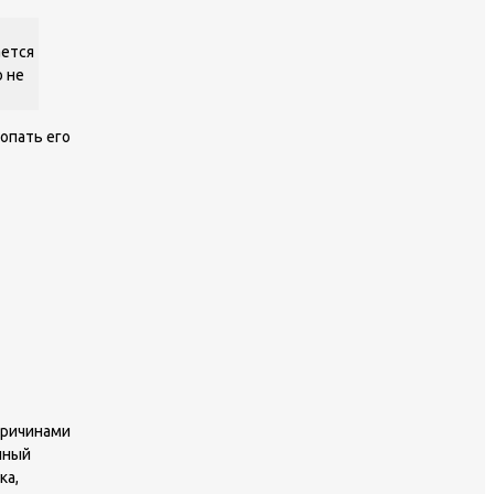
ается
о не
опать его
причинами
йный
ка,